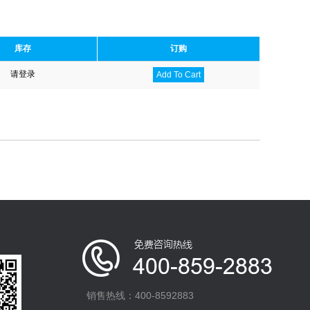
库存
订购
请登录
Add To Cart
销售热线：400-8592883