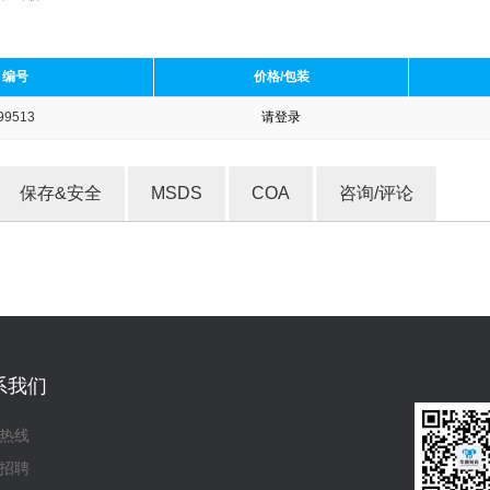
编号
价格/包装
99513
请登录
收藏产品
保存&安全
MSDS
COA
咨询/评论
系我们
热线
招聘