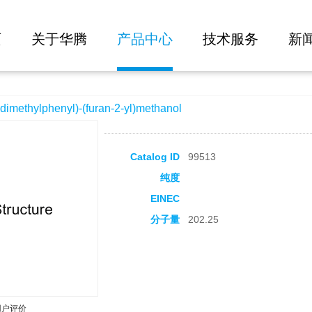
大批量询价
-(furan-2-yl)methanol
页
关于华腾
产品中心
技术服务
新
ethylphenyl)-(furan-2-yl)methanol
Catalog ID
99513
纯度
EINEC
分子量
202.25
用户评价