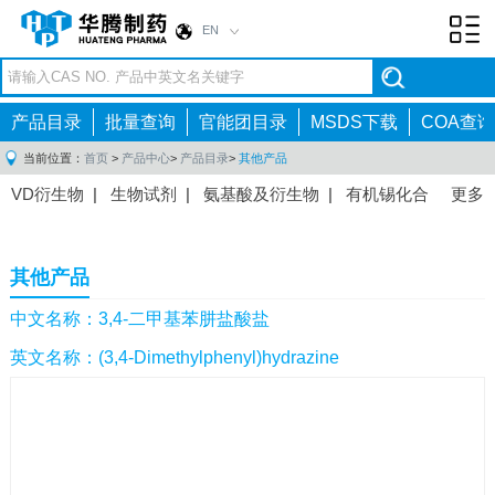
EN
Toggl
navig
产品目录
批量查询
官能团目录
MSDS下载
COA查询
当前位置：
首页
>
产品中心
>
产品目录
>
其他产品
VD衍生物
|
生物试剂
|
氨基酸及衍生物
|
有机锡化合
更多
物
|
有机硼化合物
|
有机磷化合物
|
有机氟化合物
|
中间体
|
其他产品
|
抗肿瘤药物中间体
|
抗病毒药物中
其他产品
间体
|
抗高血压药物中间体
|
抗糖尿病药物中间体
|
抗
感染药物中间体
|
肠胃药物中间体
|
镇痛麻醉药物中间
中文名称：3,4-二甲基苯肼盐酸盐
体
|
抗精神病药物中间体
|
抗炎药物中间体
|
精选原料
英文名称：(3,4-Dimethylphenyl)hydrazine
药中间体
|
其他原料药中间体
|