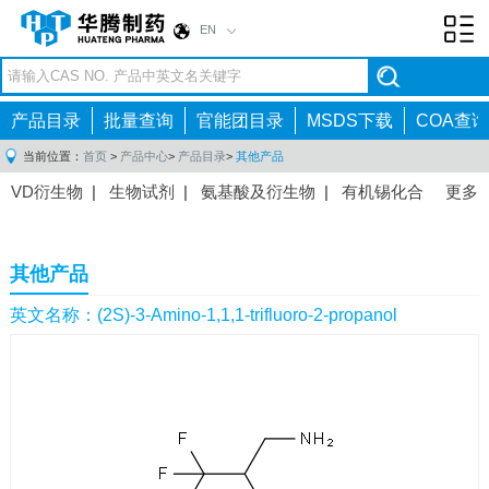
EN
Toggl
navig
产品目录
批量查询
官能团目录
MSDS下载
COA查询
当前位置：
首页
>
产品中心
>
产品目录
>
其他产品
VD衍生物
|
生物试剂
|
氨基酸及衍生物
|
有机锡化合
更多
物
|
有机硼化合物
|
有机磷化合物
|
有机氟化合物
|
中间体
|
其他产品
|
抗肿瘤药物中间体
|
抗病毒药物中
其他产品
间体
|
抗高血压药物中间体
|
抗糖尿病药物中间体
|
抗
感染药物中间体
|
肠胃药物中间体
|
镇痛麻醉药物中间
英文名称：(2S)-3-Amino-1,1,1-trifluoro-2-propanol
体
|
抗精神病药物中间体
|
抗炎药物中间体
|
精选原料
药中间体
|
其他原料药中间体
|