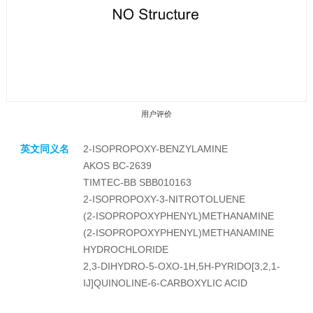
用户评价
英文同义名
2-ISOPROPOXY-BENZYLAMINE
AKOS BC-2639
TIMTEC-BB SBB010163
2-ISOPROPOXY-3-NITROTOLUENE
(2-ISOPROPOXYPHENYL)METHANAMINE
收藏产品
(2-ISOPROPOXYPHENYL)METHANAMINE
HYDROCHLORIDE
2,3-DIHYDRO-5-OXO-1H,5H-PYRIDO[3,2,1-
IJ]QUINOLINE-6-CARBOXYLIC ACID