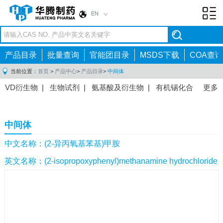
EN
Toggl
navig
产品目录
批量查询
官能团目录
MSDS下载
COA查询
当前位置：
首页
>
产品中心
>
产品目录
>
中间体
VD衍生物
|
生物试剂
|
氨基酸及衍生物
|
有机锡化合
更多
物
|
有机硼化合物
|
有机磷化合物
|
有机氟化合物
|
中间体
|
其他产品
|
抗肿瘤药物中间体
|
抗病毒药物中
中间体
间体
|
抗高血压药物中间体
|
抗糖尿病药物中间体
|
抗
感染药物中间体
|
肠胃药物中间体
|
镇痛麻醉药物中间
中文名称：(2-异丙氧基苯基)甲胺
体
|
抗精神病药物中间体
|
抗炎药物中间体
|
精选原料
英文名称：(2-isopropoxyphenyl)methanamine hydrochloride
药中间体
|
其他原料药中间体
|