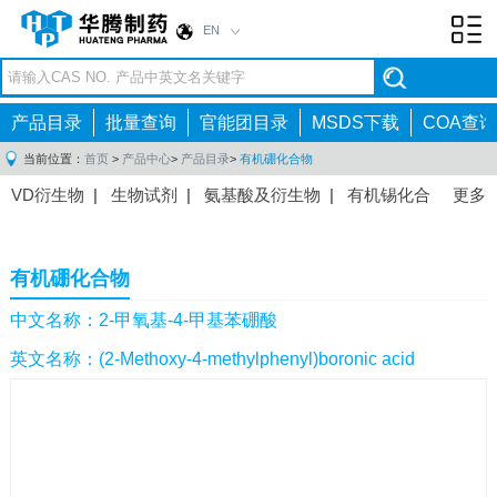
EN
Toggl
navig
产品目录
批量查询
官能团目录
MSDS下载
COA查询
当前位置：
首页
>
产品中心
>
产品目录
>
有机硼化合物
VD衍生物
|
生物试剂
|
氨基酸及衍生物
|
有机锡化合
更多
物
|
有机硼化合物
|
有机磷化合物
|
有机氟化合物
|
中间体
|
其他产品
|
抗肿瘤药物中间体
|
抗病毒药物中
有机硼化合物
间体
|
抗高血压药物中间体
|
抗糖尿病药物中间体
|
抗
感染药物中间体
|
肠胃药物中间体
|
镇痛麻醉药物中间
中文名称：2-甲氧基-4-甲基苯硼酸
体
|
抗精神病药物中间体
|
抗炎药物中间体
|
精选原料
英文名称：(2-Methoxy-4-methylphenyl)boronic acid
药中间体
|
其他原料药中间体
|