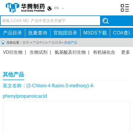
EN
Toggl
navig
产品目录
批量查询
官能团目录
MSDS下载
COA查询
当前位置：
首页
>
产品中心
>
产品目录
>
其他产品
VD衍生物
|
生物试剂
|
氨基酸及衍生物
|
有机锡化合
更多
物
|
有机硼化合物
|
有机磷化合物
|
有机氟化合物
|
中间体
|
其他产品
|
抗肿瘤药物中间体
|
抗病毒药物中
其他产品
间体
|
抗高血压药物中间体
|
抗糖尿病药物中间体
|
抗
感染药物中间体
|
肠胃药物中间体
|
镇痛麻醉药物中间
英文名称：(2-Chloro-4-fluoro-3-methoxy)-4-
体
|
抗精神病药物中间体
|
抗炎药物中间体
|
精选原料
phenylpropanoicacid
药中间体
|
其他原料药中间体
|