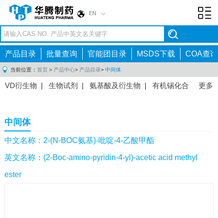
EN
Toggl
navig
产品目录
批量查询
官能团目录
MSDS下载
COA查询
当前位置：
首页
>
产品中心
>
产品目录
>
中间体
VD衍生物
|
生物试剂
|
氨基酸及衍生物
|
有机锡化合
更多
物
|
有机硼化合物
|
有机磷化合物
|
有机氟化合物
|
中间体
|
其他产品
|
抗肿瘤药物中间体
|
抗病毒药物中
中间体
间体
|
抗高血压药物中间体
|
抗糖尿病药物中间体
|
抗
感染药物中间体
|
肠胃药物中间体
|
镇痛麻醉药物中间
中文名称：2-(N-BOC氨基)-吡啶-4-乙酸甲酯
体
|
抗精神病药物中间体
|
抗炎药物中间体
|
精选原料
英文名称：(2-Boc-amino-pyridin-4-yl)-acetic acid methyl
药中间体
|
其他原料药中间体
|
ester