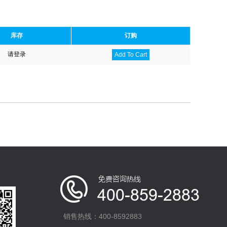
库存
订购
请登录
Add To Cart
销售热线：400-8592883