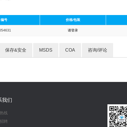
编号
价格/包装
054631
请登录
收藏产品
保存&安全
MSDS
COA
咨询/评论
系我们
热线
招聘