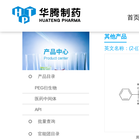
快捷导航栏 >>
化学试剂
生物试剂
PEG衍生物
当前位置：
首页
产品中心
产品目录
(2-((1S,2S,4R)-2-Br
首
其他产品
英文名称：(2-((1S,
产品目录
PEG衍生物
医药中间体
API
批量查询
官能团目录