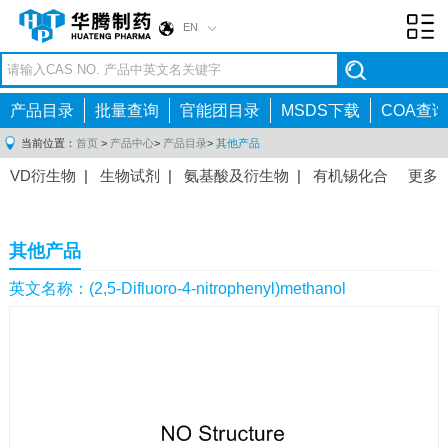
EN
Toggl
navig
产品目录
批量查询
官能团目录
MSDS下载
COA查询
当前位置：
首页
>
产品中心
>
产品目录
>
其他产品
VD衍生物
|
生物试剂
|
氨基酸及衍生物
|
有机锡化合
更多
物
|
有机硼化合物
|
有机磷化合物
|
有机氟化合物
|
中间体
|
其他产品
|
抗肿瘤药物中间体
|
抗病毒药物中
其他产品
间体
|
抗高血压药物中间体
|
抗糖尿病药物中间体
|
抗
感染药物中间体
|
肠胃药物中间体
|
镇痛麻醉药物中间
英文名称：(2,5-Difluoro-4-nitrophenyl)methanol
体
|
抗精神病药物中间体
|
抗炎药物中间体
|
精选原料
药中间体
|
其他原料药中间体
|