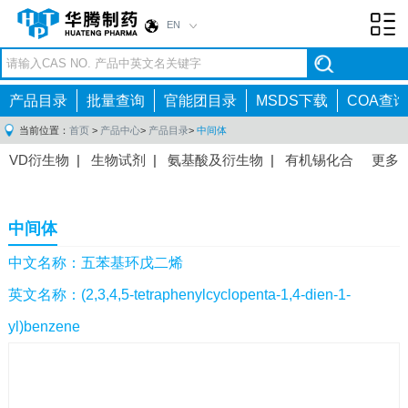
EN
Toggl
navig
产品目录
批量查询
官能团目录
MSDS下载
COA查询
当前位置：
首页
>
产品中心
>
产品目录
>
中间体
VD衍生物
|
生物试剂
|
氨基酸及衍生物
|
有机锡化合
更多
物
|
有机硼化合物
|
有机磷化合物
|
有机氟化合物
|
中间体
|
其他产品
|
抗肿瘤药物中间体
|
抗病毒药物中
中间体
间体
|
抗高血压药物中间体
|
抗糖尿病药物中间体
|
抗
感染药物中间体
|
肠胃药物中间体
|
镇痛麻醉药物中间
中文名称：五苯基环戊二烯
体
|
抗精神病药物中间体
|
抗炎药物中间体
|
精选原料
英文名称：(2,3,4,5-tetraphenylcyclopenta-1,4-dien-1-
药中间体
|
其他原料药中间体
|
yl)benzene