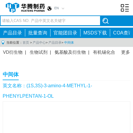
EN
Toggl
navig
产品目录
批量查询
官能团目录
MSDS下载
COA查询
当前位置：
首页
>
产品中心
>
产品目录
>
中间体
VD衍生物
|
生物试剂
|
氨基酸及衍生物
|
有机锡化合
更多
物
|
有机硼化合物
|
有机磷化合物
|
有机氟化合物
|
中间体
|
其他产品
|
抗肿瘤药物中间体
|
抗病毒药物中
中间体
间体
|
抗高血压药物中间体
|
抗糖尿病药物中间体
|
抗
感染药物中间体
|
肠胃药物中间体
|
镇痛麻醉药物中间
英文名称：(1S,3S)-3-amino-4-METHYL-1-
体
|
抗精神病药物中间体
|
抗炎药物中间体
|
精选原料
PHENYLPENTAN-1-OL
药中间体
|
其他原料药中间体
|