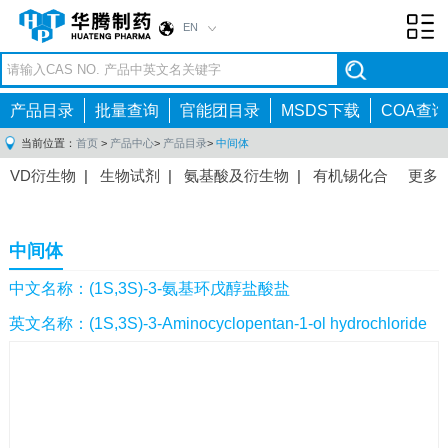
EN
Toggl
navig
产品目录
批量查询
官能团目录
MSDS下载
COA查询
当前位置：
首页
>
产品中心
>
产品目录
>
中间体
VD衍生物
|
生物试剂
|
氨基酸及衍生物
|
有机锡化合
更多
物
|
有机硼化合物
|
有机磷化合物
|
有机氟化合物
|
中间体
|
其他产品
|
抗肿瘤药物中间体
|
抗病毒药物中
中间体
间体
|
抗高血压药物中间体
|
抗糖尿病药物中间体
|
抗
感染药物中间体
|
肠胃药物中间体
|
镇痛麻醉药物中间
中文名称：(1S,3S)-3-氨基环戊醇盐酸盐
体
|
抗精神病药物中间体
|
抗炎药物中间体
|
精选原料
英文名称：(1S,3S)-3-Aminocyclopentan-1-ol hydrochloride
药中间体
|
其他原料药中间体
|