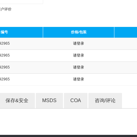
用户评价
编号
价格/包装
92965
请登录
收藏产品
92965
请登录
92965
请登录
92965
请登录
保存&安全
MSDS
COA
咨询/评论