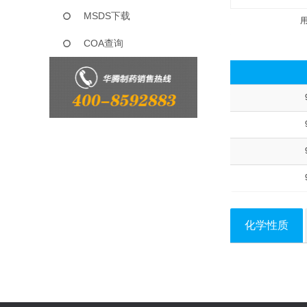
MSDS下载
COA查询
化学性质