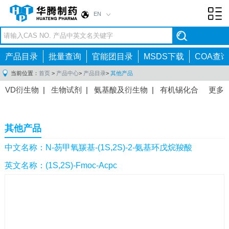
EN
Toggl
navig
产品目录
批量查询
官能团目录
MSDS下载
COA查询
当前位置：
首页
>
产品中心
>
产品目录
>
其他产品
VD衍生物
|
生物试剂
|
氨基酸及衍生物
|
有机锡化合
更多
物
|
有机硼化合物
|
有机磷化合物
|
有机氟化合物
|
中间体
|
其他产品
|
抗肿瘤药物中间体
|
抗病毒药物中
其他产品
间体
|
抗高血压药物中间体
|
抗糖尿病药物中间体
|
抗
感染药物中间体
|
肠胃药物中间体
|
镇痛麻醉药物中间
中文名称：N-芴甲氧羰基-(1S,2S)-2-氨基环戊烷羧酸
体
|
抗精神病药物中间体
|
抗炎药物中间体
|
精选原料
英文名称：(1S,2S)-Fmoc-Acpc
药中间体
|
其他原料药中间体
|