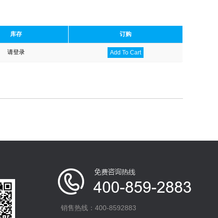
库存
订购
请登录
Add To Cart
销售热线：400-8592883