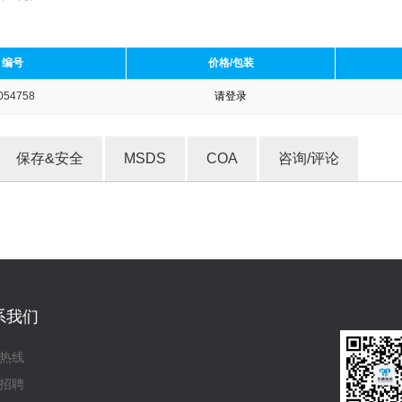
编号
价格/包装
054758
请登录
收藏产品
保存&安全
MSDS
COA
咨询/评论
系我们
热线
招聘