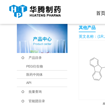
快捷导航栏 >>
化学试剂
生物试剂
PEG衍生物
当前位置：
首页
产品中心
产品目录
(1R,2S)-Fmoc-2-amin
首
其他产品
英文名称：(1R,2S)-
产品目录
PEG衍生物
医药中间体
API
批量查询
官能团目录