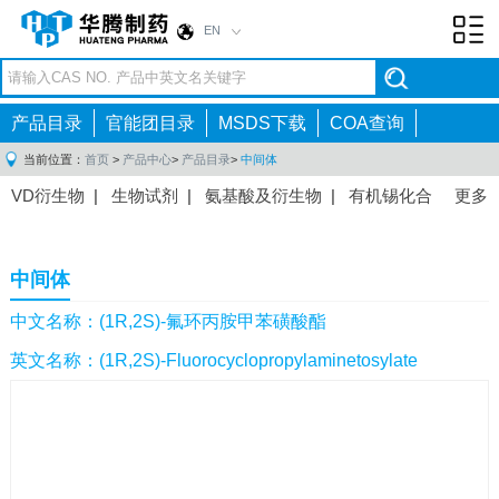
EN
Toggl
navig
产品目录
官能团目录
MSDS下载
COA查询
当前位置：
首页
>
产品中心
>
产品目录
>
中间体
VD衍生物
|
生物试剂
|
氨基酸及衍生物
|
有机锡化合
更多
物
|
有机硼化合物
|
有机磷化合物
|
有机氟化合物
|
中间体
|
其他产品
|
抗肿瘤药物中间体
|
抗病毒药物中
中间体
间体
|
抗高血压药物中间体
|
抗糖尿病药物中间体
|
抗
感染药物中间体
|
肠胃药物中间体
|
镇痛麻醉药物中间
中文名称：(1R,2S)-氟环丙胺甲苯磺酸酯
体
|
抗精神病药物中间体
|
抗炎药物中间体
|
精选原料
英文名称：(1R,2S)-Fluorocyclopropylaminetosylate
药中间体
|
其他原料药中间体
|