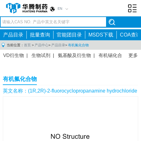
EN
Toggl
navig
产品目录
批量查询
官能团目录
MSDS下载
COA查询
当前位置：
首页
>
产品中心
>
产品目录
>
有机氟化合物
VD衍生物
|
生物试剂
|
氨基酸及衍生物
|
有机锡化合
更多
物
|
有机硼化合物
|
有机磷化合物
|
有机氟化合物
|
中间体
|
其他产品
|
抗肿瘤药物中间体
|
抗病毒药物中
有机氟化合物
间体
|
抗高血压药物中间体
|
抗糖尿病药物中间体
|
抗
感染药物中间体
|
肠胃药物中间体
|
镇痛麻醉药物中间
英文名称：(1R,2R)-2-fluorocyclopropanamine hydrochloride
体
|
抗精神病药物中间体
|
抗炎药物中间体
|
精选原料
药中间体
|
其他原料药中间体
|