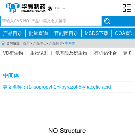
EN
Toggl
navig
产品目录
批量查询
官能团目录
MSDS下载
COA查询
当前位置：
首页
>
产品中心
>
产品目录
>
中间体
VD衍生物
|
生物试剂
|
氨基酸及衍生物
|
有机锡化合
更多
物
|
有机硼化合物
|
有机磷化合物
|
有机氟化合物
|
中间体
|
其他产品
|
抗肿瘤药物中间体
|
抗病毒药物中
中间体
间体
|
抗高血压药物中间体
|
抗糖尿病药物中间体
|
抗
感染药物中间体
|
肠胃药物中间体
|
镇痛麻醉药物中间
英文名称：(1-isopropyl-1H-pyrazol-5-yl)acetic acid
体
|
抗精神病药物中间体
|
抗炎药物中间体
|
精选原料
药中间体
|
其他原料药中间体
|