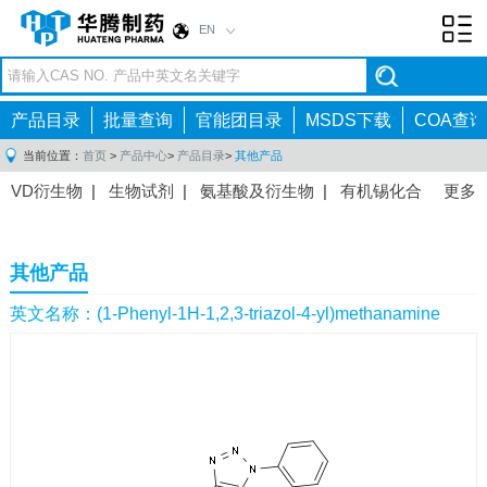
EN
Toggl
navig
产品目录
批量查询
官能团目录
MSDS下载
COA查询
当前位置：
首页
>
产品中心
>
产品目录
>
其他产品
VD衍生物
|
生物试剂
|
氨基酸及衍生物
|
有机锡化合
更多
物
|
有机硼化合物
|
有机磷化合物
|
有机氟化合物
|
中间体
|
其他产品
|
抗肿瘤药物中间体
|
抗病毒药物中
其他产品
间体
|
抗高血压药物中间体
|
抗糖尿病药物中间体
|
抗
感染药物中间体
|
肠胃药物中间体
|
镇痛麻醉药物中间
英文名称：(1-Phenyl-1H-1,2,3-triazol-4-yl)methanamine
体
|
抗精神病药物中间体
|
抗炎药物中间体
|
精选原料
药中间体
|
其他原料药中间体
|