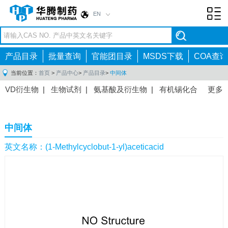
EN
Toggl
navig
产品目录
批量查询
官能团目录
MSDS下载
COA查询
当前位置：
首页
>
产品中心
>
产品目录
>
中间体
VD衍生物
|
生物试剂
|
氨基酸及衍生物
|
有机锡化合
更多
物
|
有机硼化合物
|
有机磷化合物
|
有机氟化合物
|
中间体
|
其他产品
|
抗肿瘤药物中间体
|
抗病毒药物中
中间体
间体
|
抗高血压药物中间体
|
抗糖尿病药物中间体
|
抗
感染药物中间体
|
肠胃药物中间体
|
镇痛麻醉药物中间
英文名称：(1-Methylcyclobut-1-yl)aceticacid
体
|
抗精神病药物中间体
|
抗炎药物中间体
|
精选原料
药中间体
|
其他原料药中间体
|