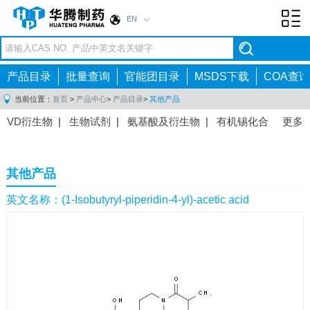
EN
Toggl
navig
产品目录
批量查询
官能团目录
MSDS下载
COA查询
当前位置：
首页
>
产品中心
>
产品目录
>
其他产品
VD衍生物
|
生物试剂
|
氨基酸及衍生物
|
有机锡化合
更多
物
|
有机硼化合物
|
有机磷化合物
|
有机氟化合物
|
中间体
|
其他产品
|
抗肿瘤药物中间体
|
抗病毒药物中
其他产品
间体
|
抗高血压药物中间体
|
抗糖尿病药物中间体
|
抗
感染药物中间体
|
肠胃药物中间体
|
镇痛麻醉药物中间
英文名称：(1-Isobutyryl-piperidin-4-yl)-acetic acid
体
|
抗精神病药物中间体
|
抗炎药物中间体
|
精选原料
药中间体
|
其他原料药中间体
|