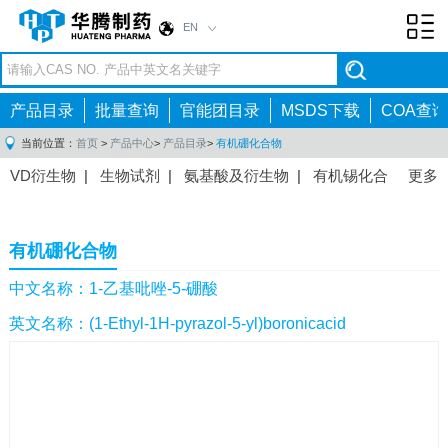
EN
Toggl
navig
产品目录
批量查询
官能团目录
MSDS下载
COA查询
当前位置：
首页
>
产品中心
>
产品目录
>
有机硼化合物
VD衍生物
|
生物试剂
|
氨基酸及衍生物
|
有机锡化合
更多
物
|
有机硼化合物
|
有机磷化合物
|
有机氟化合物
|
中间体
|
其他产品
|
抗肿瘤药物中间体
|
抗病毒药物中
有机硼化合物
间体
|
抗高血压药物中间体
|
抗糖尿病药物中间体
|
抗
感染药物中间体
|
肠胃药物中间体
|
镇痛麻醉药物中间
中文名称：1-乙基吡唑-5-硼酸
体
|
抗精神病药物中间体
|
抗炎药物中间体
|
精选原料
英文名称：(1-Ethyl-1H-pyrazol-5-yl)boronicacid
药中间体
|
其他原料药中间体
|