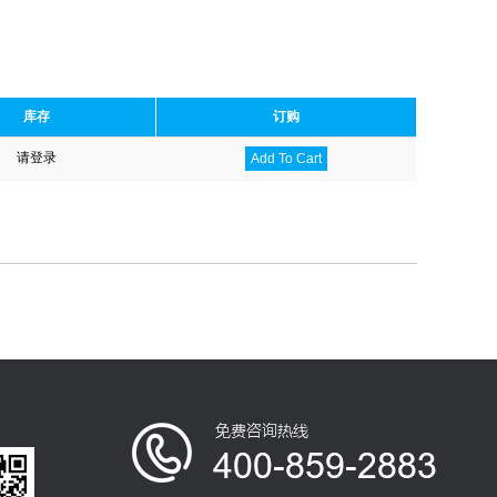
库存
订购
请登录
Add To Cart