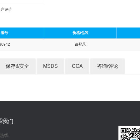
用户评价
编号
价格/包装
96942
请登录
收藏产品
保存&安全
MSDS
COA
咨询/评论
系我们
热线