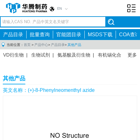
EN
Toggl
navig
产品目录
批量查询
官能团目录
MSDS下载
COA查询
当前位置：
首页
>
产品中心
>
产品目录
>
其他产品
VD衍生物
|
生物试剂
|
氨基酸及衍生物
|
有机锡化合
更多
物
|
有机硼化合物
|
有机磷化合物
|
有机氟化合物
|
中间体
|
其他产品
|
抗肿瘤药物中间体
|
抗病毒药物中
其他产品
间体
|
抗高血压药物中间体
|
抗糖尿病药物中间体
|
抗
感染药物中间体
|
肠胃药物中间体
|
镇痛麻醉药物中间
英文名称：(+)-8-Phenylneomenthyl azide
体
|
抗精神病药物中间体
|
抗炎药物中间体
|
精选原料
药中间体
|
其他原料药中间体
|