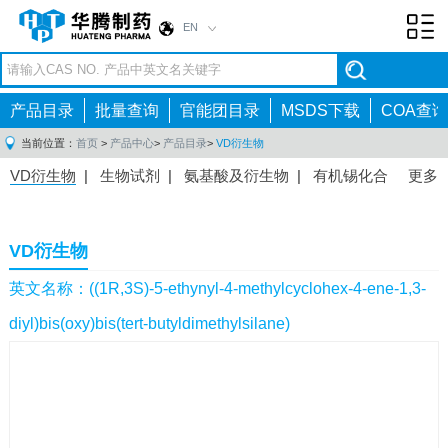
EN
Toggl
navig
产品目录
批量查询
官能团目录
MSDS下载
COA查询
当前位置：
首页
>
产品中心
>
产品目录
>
VD衍生物
VD衍生物
|
生物试剂
|
氨基酸及衍生物
|
有机锡化合
更多
物
|
有机硼化合物
|
有机磷化合物
|
有机氟化合物
|
中间体
|
其他产品
|
抗肿瘤药物中间体
|
抗病毒药物中
VD衍生物
间体
|
抗高血压药物中间体
|
抗糖尿病药物中间体
|
抗
感染药物中间体
|
肠胃药物中间体
|
镇痛麻醉药物中间
英文名称：((1R,3S)-5-ethynyl-4-methylcyclohex-4-ene-1,3-
体
|
抗精神病药物中间体
|
抗炎药物中间体
|
精选原料
diyl)bis(oxy)bis(tert-butyldimethylsilane)
药中间体
|
其他原料药中间体
|