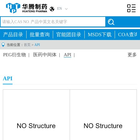
EN
Toggl
navig
产品目录
批量查询
官能团目录
MSDS下载
COA查询
当前位置：
首页
>
API
PEG衍生物
|
医药中间体
|
API
|
更多
API