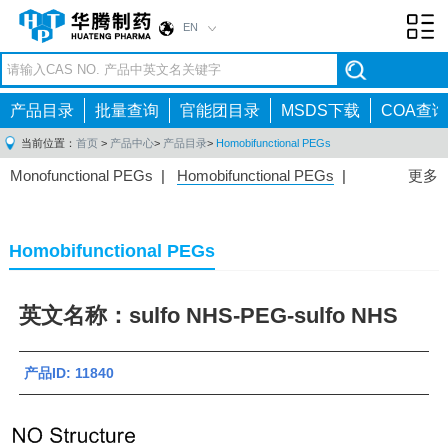
EN
Toggl
navig
产品目录
批量查询
官能团目录
MSDS下载
COA查询
当前位置：
首页
>
产品中心
>
产品目录
>
Homobifunctional PEGs
Monofunctional PEGs
|
Homobifunctional PEGs
|
更多
Heterobifunctional PEGs
|
Multi-arm PEGs
|
Lipid
PEGs
|
Monodisperse PEGs
|
Fluorescent PEGs
|
Homobifunctional PEGs
英文名称：sulfo NHS-PEG-sulfo NHS
产品ID: 11840