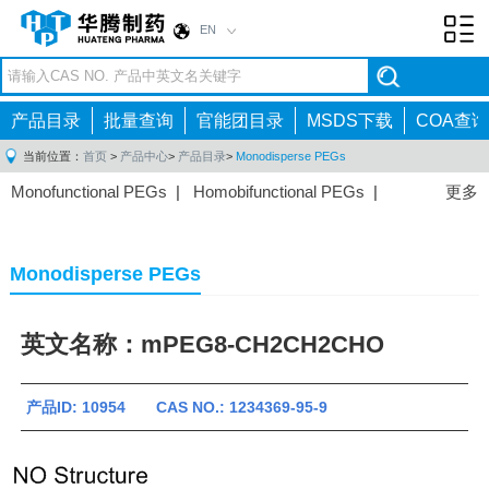
EN
Toggl
navig
产品目录
批量查询
官能团目录
MSDS下载
COA查询
当前位置：
首页
>
产品中心
>
产品目录
>
Monodisperse PEGs
Monofunctional PEGs
|
Homobifunctional PEGs
|
更多
Heterobifunctional PEGs
|
Multi-arm PEGs
|
Lipid
PEGs
|
Monodisperse PEGs
|
Fluorescent PEGs
|
Monodisperse PEGs
英文名称：mPEG8-CH2CH2CHO
产品ID: 10954 CAS NO.: 1234369-95-9