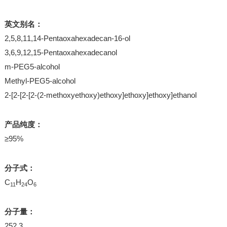
英文别名：
2,5,8,11,14-Pentaoxahexadecan-16-ol
3,6,9,12,15-Pentaoxahexadecanol
m-PEG5-alcohol
Methyl-PEG5-alcohol
2-[2-[2-[2-(2-methoxyethoxy)ethoxy]ethoxy]ethoxy]ethanol
产品纯度：
≥95%
分子式：
C
H
O
11
24
6
分子量：
252.3