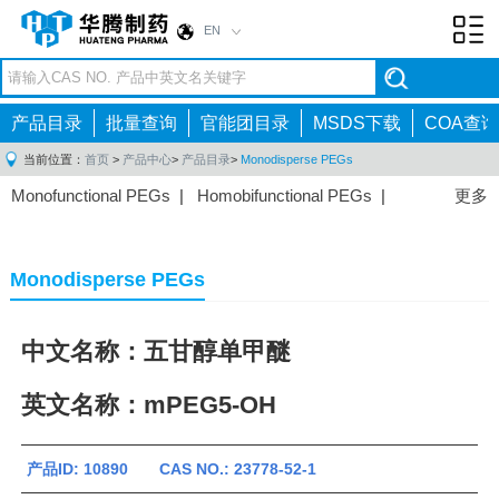
EN
Toggl
navig
产品目录
批量查询
官能团目录
MSDS下载
COA查询
当前位置：
首页
>
产品中心
>
产品目录
>
Monodisperse PEGs
Monofunctional PEGs
|
Homobifunctional PEGs
|
更多
Heterobifunctional PEGs
|
Multi-arm PEGs
|
Lipid
PEGs
|
Monodisperse PEGs
|
Fluorescent PEGs
|
Monodisperse PEGs
中文名称：五甘醇单甲醚
英文名称：mPEG5-OH
产品ID: 10890 CAS NO.: 23778-52-1