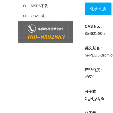
MSDS下载
化学性质
COA查询
CAS No.：
854601-80-2
英文别名：
m-PEG5-Bromid
产品纯度：
≥95%
分子式：
C
H
O
Br
11
23
5