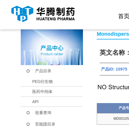
快捷导航栏 >>
化学试剂
生物试剂
PEG衍生物
当前位置：
首页
产品中心
产品目录
mPEG5-Br
首
Monodisper
英文名称：m
产品ID: 10975
产品目录
PEG衍生物
医药中间体
API
产品号
批量查询
MD00105
官能团目录