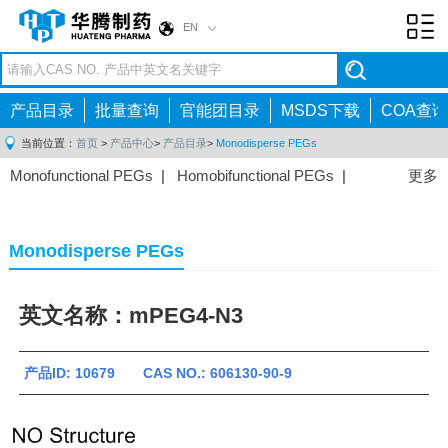
EN
Toggl
navig
产品目录
批量查询
官能团目录
MSDS下载
COA查询
当前位置：
首页
>
产品中心
>
产品目录
>
Monodisperse PEGs
Monofunctional PEGs
|
Homobifunctional PEGs
|
更多
Heterobifunctional PEGs
|
Multi-arm PEGs
|
Lipid
PEGs
|
Monodisperse PEGs
|
Fluorescent PEGs
|
Monodisperse PEGs
英文名称：mPEG4-N3
产品ID: 10679 CAS NO.: 606130-90-9