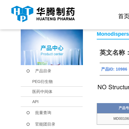
快捷导航栏 >>
化学试剂
生物试剂
PEG衍生物
当前位置：
首页
产品中心
产品目录
mPEG4-CH2CH2CO
首
Monodisper
英文名称：m
产品ID: 10986
产品目录
PEG衍生物
医药中间体
API
产品号
批量查询
MD00106
官能团目录