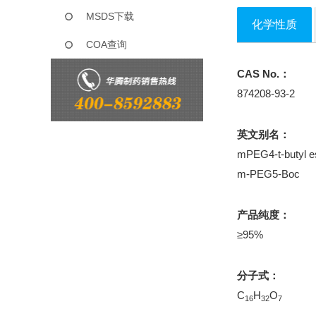
MSDS下载
化学性质
COA查询
CAS No.：
874208-93-2
英文别名：
mPEG4-t-butyl e
m-PEG5-Boc
产品纯度：
≥95%
分子式：
C
H
O
16
32
7