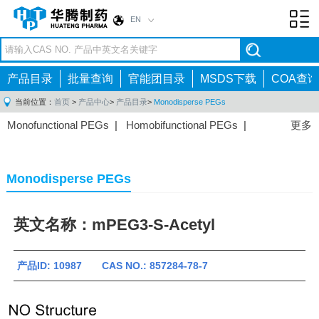
EN
Toggl
navig
产品目录
批量查询
官能团目录
MSDS下载
COA查询
当前位置：
首页
>
产品中心
>
产品目录
>
Monodisperse PEGs
Monofunctional PEGs
|
Homobifunctional PEGs
|
更多
Heterobifunctional PEGs
|
Multi-arm PEGs
|
Lipid
PEGs
|
Monodisperse PEGs
|
Fluorescent PEGs
|
Monodisperse PEGs
英文名称：mPEG3-S-Acetyl
产品ID: 10987 CAS NO.: 857284-78-7