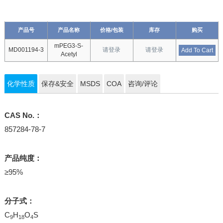
产品号
产品名称
价格/包装
库存
购买
mPEG3-S-
MD001194-3
请登录
请登录
Add To Cart
Acetyl
化学性质
保存&安全
MSDS
COA
咨询/评论
CAS No.：
857284-78-7
产品纯度：
≥95%
分子式：
C
H
O
S
9
18
4