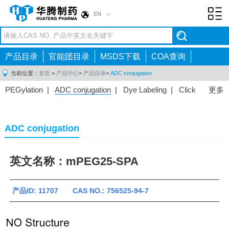
EN
Toggl
navig
产品目录
官能团目录
MSDS下载
COA查询
当前位置：
首页
>
产品中心
>
产品目录
>
ADC conjugation
PEGylation
|
ADC conjugation
|
Dye Labeling
|
Click
更多
Chemistry
|
Drug Delivery
|
3D Printing
|
PROTAC
Linkers
|
ADC conjugation
英文名称：mPEG25-SPA
产品ID: 11707 CAS NO.: 756525-94-7