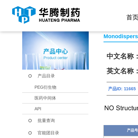
快捷导航栏 >>
化学试剂
生物试剂
PEG衍生物
当前位置：
首页
产品中心
产品目录
mPEG25-NH2
首
Monodisper
中文名称
英文名称：m
产品目录
PEG衍生物
产品ID: 11665
医药中间体
API
批量查询
产品号
官能团目录