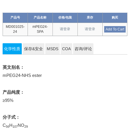
产品号
产品名称
价格/包装
库存
购买
MD001025-
mPEG24-
请登录
请登录
Add To Cart
24
SPA
化学性质
保存&安全
MSDS
COA
咨询/评论
英文别名：
mPEG24-NHS ester
产品纯度：
≥95%
分子式：
C
H
NO
56
107
29