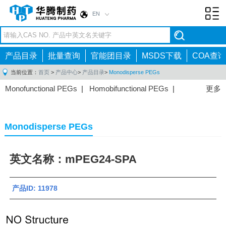
EN
Toggl
navig
产品目录
批量查询
官能团目录
MSDS下载
COA查询
当前位置：
首页
>
产品中心
>
产品目录
>
Monodisperse PEGs
Monofunctional PEGs
|
Homobifunctional PEGs
|
更多
Heterobifunctional PEGs
|
Multi-arm PEGs
|
Lipid
PEGs
|
Monodisperse PEGs
|
Fluorescent PEGs
|
Monodisperse PEGs
英文名称：mPEG24-SPA
产品ID: 11978