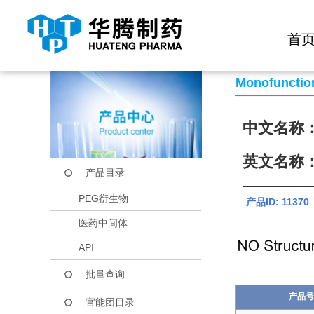
快捷导航栏 >>
化学试剂
生物试剂
PEG衍生物
当前位置：
首页
产品中心
产品目录
mPEG-PDLLA(2K)-
首
Monofunctio
中文名称：甲
英文名称：m
产品目录
PEG衍生物
产品ID: 113
医药中间体
API
批量查询
产品号
官能团目录