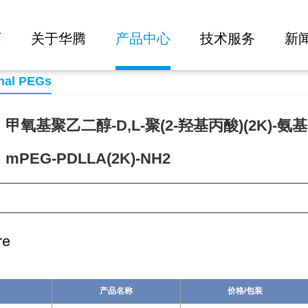
大批量询价
NH2
页
关于华腾
产品中心
技术服务
新
nal PEGs
氧基聚乙二醇-D,L-聚(2-羟基丙酸)(2K)-氨基
PEG-PDLLA(2K)-NH2
70
产品名称
价格/包装