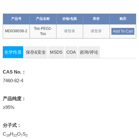
产品号
产品名称
价格/包装
库存
购买
Tos-PEG2-
MD038038-2
请登录
请登录
Add To Cart
Tos
化学性质
保存&安全
MSDS
COA
咨询/评论
CAS No.：
7460-82-4
产品纯度：
≥95%
分子式：
C
H
O
S
18
22
7
2