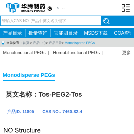
EN
Toggl
navig
产品目录
批量查询
官能团目录
MSDS下载
COA查询
当前位置：
首页
>
产品中心
>
产品目录
>
Monodisperse PEGs
Monofunctional PEGs
|
Homobifunctional PEGs
|
更多
Heterobifunctional PEGs
|
Multi-arm PEGs
|
Lipid
PEGs
|
Monodisperse PEGs
|
Fluorescent PEGs
|
Monodisperse PEGs
英文名称：Tos-PEG2-Tos
产品ID: 11805 CAS NO.: 7460-82-4