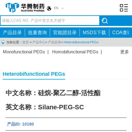
EN
Toggl
navig
产品目录
批量查询
官能团目录
MSDS下载
COA查询
当前位置：
首页
>
产品中心
>
产品目录
>
Heterobifunctional PEGs
Monofunctional PEGs
|
Homobifunctional PEGs
|
更多
Heterobifunctional PEGs
|
Multi-arm PEGs
|
Lipid
PEGs
|
Monodisperse PEGs
|
Fluorescent PEGs
|
Heterobifunctional PEGs
中文名称：硅烷-聚乙二醇-活性酯
英文名称：Silane-PEG-SC
产品ID: 10180