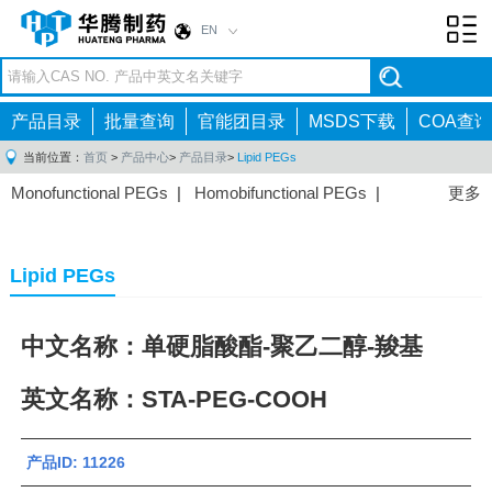
EN
Toggl
navig
产品目录
批量查询
官能团目录
MSDS下载
COA查询
当前位置：
首页
>
产品中心
>
产品目录
>
Lipid PEGs
Monofunctional PEGs
|
Homobifunctional PEGs
|
更多
Heterobifunctional PEGs
|
Multi-arm PEGs
|
Lipid
PEGs
|
Monodisperse PEGs
|
Fluorescent PEGs
|
Lipid PEGs
中文名称：单硬脂酸酯-聚乙二醇-羧基
英文名称：STA-PEG-COOH
产品ID: 11226