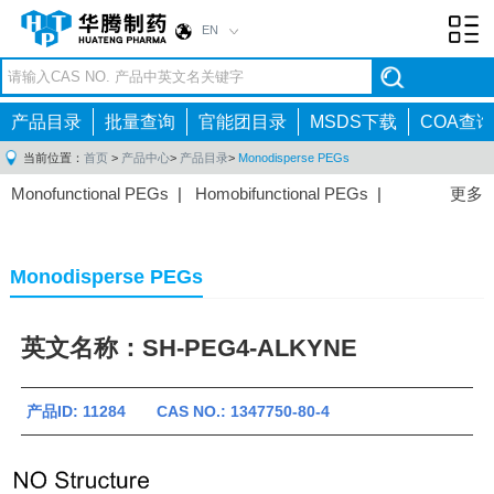
EN
Toggl
navig
产品目录
批量查询
官能团目录
MSDS下载
COA查询
当前位置：
首页
>
产品中心
>
产品目录
>
Monodisperse PEGs
Monofunctional PEGs
|
Homobifunctional PEGs
|
更多
Heterobifunctional PEGs
|
Multi-arm PEGs
|
Lipid
PEGs
|
Monodisperse PEGs
|
Fluorescent PEGs
|
Monodisperse PEGs
英文名称：SH-PEG4-ALKYNE
产品ID: 11284 CAS NO.: 1347750-80-4