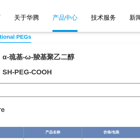
大批量询价
页
关于华腾
产品中心
技术服务
新
tional PEGs
α-巯基-ω-羧基聚乙二醇
H-PEG-COOH
83
产品名称
价格/包装