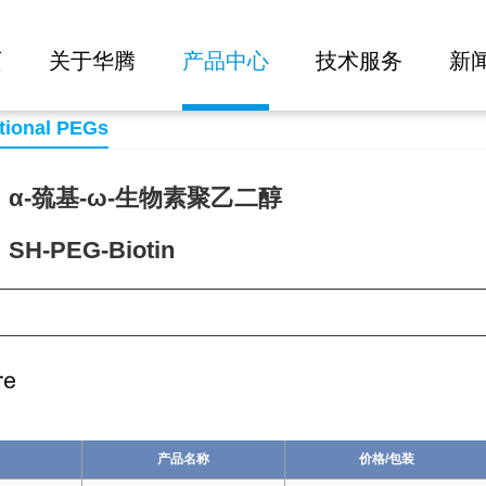
大批量询价
页
关于华腾
产品中心
技术服务
新
tional PEGs
α-巯基-ω-生物素聚乙二醇
H-PEG-Biotin
04
产品名称
价格/包装