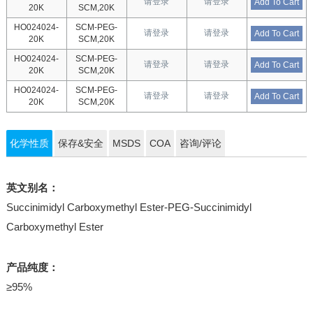
请登录
请登录
Add To Cart
20K
SCM,20K
HO024024-
SCM-PEG-
请登录
请登录
Add To Cart
20K
SCM,20K
HO024024-
SCM-PEG-
请登录
请登录
Add To Cart
20K
SCM,20K
HO024024-
SCM-PEG-
请登录
请登录
Add To Cart
20K
SCM,20K
化学性质
保存&安全
MSDS
COA
咨询/评论
英文别名：
Succinimidyl Carboxymethyl Ester-PEG-Succinimidyl
Carboxymethyl Ester
产品纯度：
≥95%