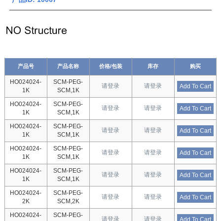
产品号
产品名称
价格/包装
库存
购买
HO024024-
SCM-PEG-
请登录
请登录
Add To Cart
1K
SCM,1K
HO024024-
SCM-PEG-
请登录
请登录
Add To Cart
1K
SCM,1K
HO024024-
SCM-PEG-
请登录
请登录
Add To Cart
1K
SCM,1K
HO024024-
SCM-PEG-
请登录
请登录
Add To Cart
1K
SCM,1K
HO024024-
SCM-PEG-
请登录
请登录
Add To Cart
1K
SCM,1K
HO024024-
SCM-PEG-
请登录
请登录
Add To Cart
2K
SCM,2K
HO024024-
SCM-PEG-
请登录
请登录
Add To Cart