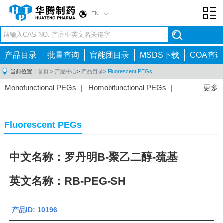
EN
Toggl
navig
产品目录
批量查询
官能团目录
MSDS下载
COA查询
当前位置：
首页
>
产品中心
>
产品目录
>
Fluorescent PEGs
Monofunctional PEGs
|
Homobifunctional PEGs
|
更多
Heterobifunctional PEGs
|
Multi-arm PEGs
|
Lipid
PEGs
|
Monodisperse PEGs
|
Fluorescent PEGs
|
Fluorescent PEGs
中文名称：罗丹明B-聚乙二醇-巯基
英文名称：RB-PEG-SH
产品ID: 10196