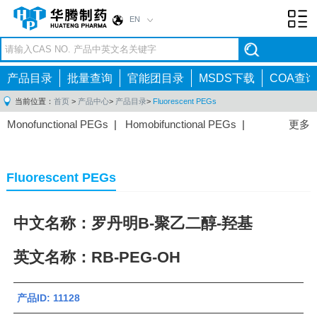
EN
Toggl
navig
产品目录
批量查询
官能团目录
MSDS下载
COA查询
当前位置：
首页
>
产品中心
>
产品目录
>
Fluorescent PEGs
Monofunctional PEGs
|
Homobifunctional PEGs
|
更多
Heterobifunctional PEGs
|
Multi-arm PEGs
|
Lipid
PEGs
|
Monodisperse PEGs
|
Fluorescent PEGs
|
Fluorescent PEGs
中文名称：罗丹明B-聚乙二醇-羟基
英文名称：RB-PEG-OH
产品ID: 11128