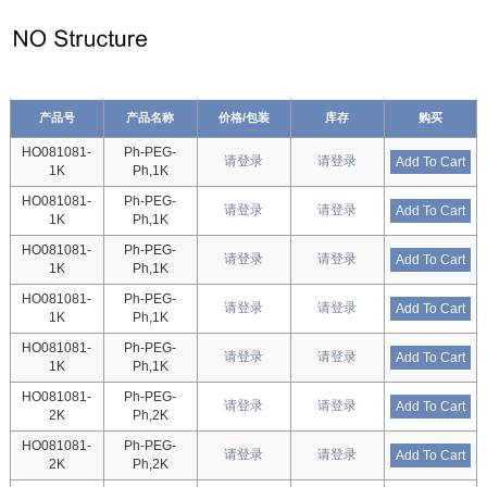
产品号
产品名称
价格/包装
库存
购买
HO081081-
Ph-PEG-
请登录
请登录
Add To Cart
1K
Ph,1K
HO081081-
Ph-PEG-
请登录
请登录
Add To Cart
1K
Ph,1K
HO081081-
Ph-PEG-
请登录
请登录
Add To Cart
1K
Ph,1K
HO081081-
Ph-PEG-
请登录
请登录
Add To Cart
1K
Ph,1K
HO081081-
Ph-PEG-
请登录
请登录
Add To Cart
1K
Ph,1K
HO081081-
Ph-PEG-
请登录
请登录
Add To Cart
2K
Ph,2K
HO081081-
Ph-PEG-
请登录
请登录
Add To Cart
2K
Ph,2K