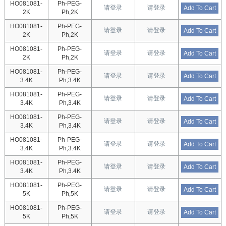
HO081081-
Ph-PEG-
请登录
请登录
Add To Cart
2K
Ph,2K
HO081081-
Ph-PEG-
请登录
请登录
Add To Cart
2K
Ph,2K
HO081081-
Ph-PEG-
请登录
请登录
Add To Cart
2K
Ph,2K
HO081081-
Ph-PEG-
请登录
请登录
Add To Cart
3.4K
Ph,3.4K
HO081081-
Ph-PEG-
请登录
请登录
Add To Cart
3.4K
Ph,3.4K
HO081081-
Ph-PEG-
请登录
请登录
Add To Cart
3.4K
Ph,3.4K
HO081081-
Ph-PEG-
请登录
请登录
Add To Cart
3.4K
Ph,3.4K
HO081081-
Ph-PEG-
请登录
请登录
Add To Cart
3.4K
Ph,3.4K
HO081081-
Ph-PEG-
请登录
请登录
Add To Cart
5K
Ph,5K
HO081081-
Ph-PEG-
请登录
请登录
Add To Cart
5K
Ph,5K