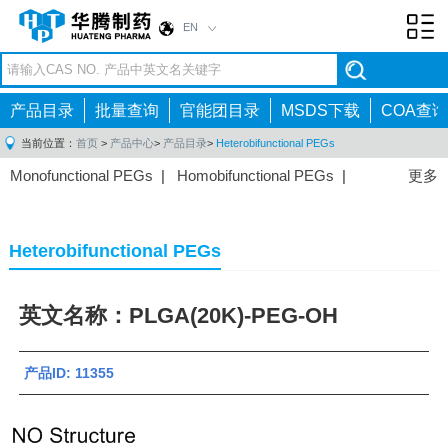
EN
Toggl
navig
产品目录
批量查询
官能团目录
MSDS下载
COA查询
当前位置：
首页
>
产品中心
>
产品目录
>
Heterobifunctional PEGs
Monofunctional PEGs
|
Homobifunctional PEGs
|
更多
Heterobifunctional PEGs
|
Multi-arm PEGs
|
Lipid
PEGs
|
Monodisperse PEGs
|
Fluorescent PEGs
|
Heterobifunctional PEGs
英文名称：PLGA(20K)-PEG-OH
产品ID: 11355