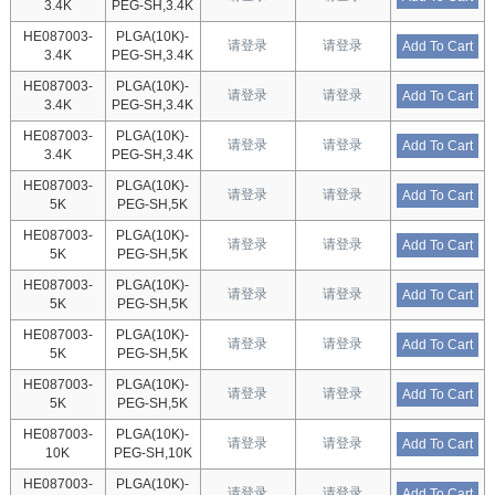
3.4K
PEG-SH,3.4K
HE087003-
PLGA(10K)-
请登录
请登录
Add To Cart
3.4K
PEG-SH,3.4K
HE087003-
PLGA(10K)-
请登录
请登录
Add To Cart
3.4K
PEG-SH,3.4K
HE087003-
PLGA(10K)-
请登录
请登录
Add To Cart
3.4K
PEG-SH,3.4K
HE087003-
PLGA(10K)-
请登录
请登录
Add To Cart
5K
PEG-SH,5K
HE087003-
PLGA(10K)-
请登录
请登录
Add To Cart
5K
PEG-SH,5K
HE087003-
PLGA(10K)-
请登录
请登录
Add To Cart
5K
PEG-SH,5K
HE087003-
PLGA(10K)-
请登录
请登录
Add To Cart
5K
PEG-SH,5K
HE087003-
PLGA(10K)-
请登录
请登录
Add To Cart
5K
PEG-SH,5K
HE087003-
PLGA(10K)-
请登录
请登录
Add To Cart
10K
PEG-SH,10K
HE087003-
PLGA(10K)-
请登录
请登录
Add To Cart