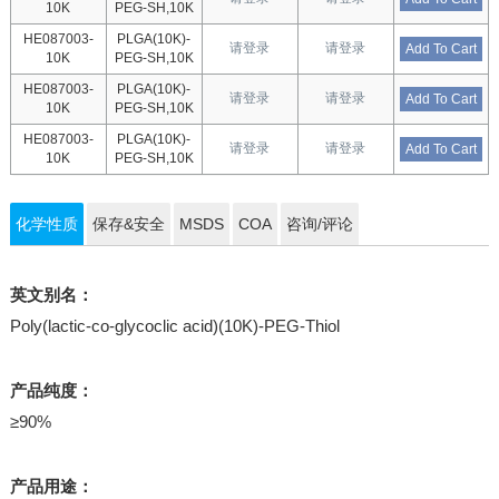
10K
PEG-SH,10K
HE087003-
PLGA(10K)-
请登录
请登录
Add To Cart
10K
PEG-SH,10K
HE087003-
PLGA(10K)-
请登录
请登录
Add To Cart
10K
PEG-SH,10K
HE087003-
PLGA(10K)-
请登录
请登录
Add To Cart
10K
PEG-SH,10K
化学性质
保存&安全
MSDS
COA
咨询/评论
英文别名：
Poly(lactic-co-glycoclic acid)(10K)-PEG-Thiol
产品纯度：
≥90%
产品用途：