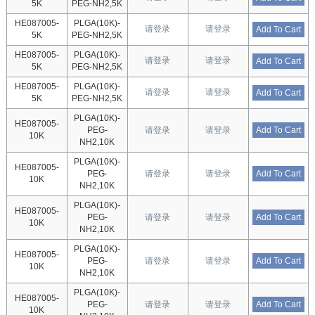
5K
PEG-NH2,5K
HE087005-
PLGA(10K)-
请登录
请登录
Add To Cart
5K
PEG-NH2,5K
HE087005-
PLGA(10K)-
请登录
请登录
Add To Cart
5K
PEG-NH2,5K
HE087005-
PLGA(10K)-
请登录
请登录
Add To Cart
5K
PEG-NH2,5K
PLGA(10K)-
HE087005-
PEG-
请登录
请登录
Add To Cart
10K
NH2,10K
PLGA(10K)-
HE087005-
PEG-
请登录
请登录
Add To Cart
10K
NH2,10K
PLGA(10K)-
HE087005-
PEG-
请登录
请登录
Add To Cart
10K
NH2,10K
PLGA(10K)-
HE087005-
PEG-
请登录
请登录
Add To Cart
10K
NH2,10K
PLGA(10K)-
HE087005-
PEG-
请登录
请登录
Add To Cart
10K