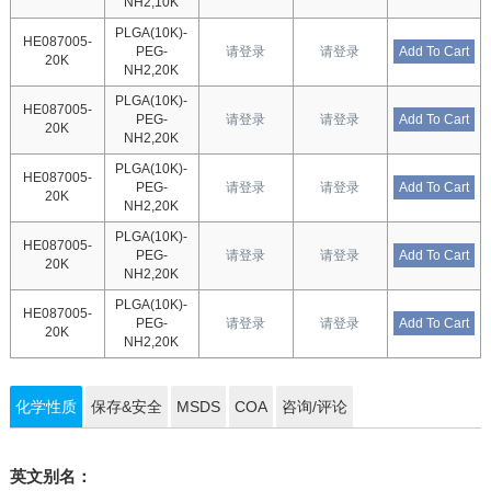
NH2,10K
PLGA(10K)-
HE087005-
PEG-
请登录
请登录
Add To Cart
20K
NH2,20K
PLGA(10K)-
HE087005-
PEG-
请登录
请登录
Add To Cart
20K
NH2,20K
PLGA(10K)-
HE087005-
PEG-
请登录
请登录
Add To Cart
20K
NH2,20K
PLGA(10K)-
HE087005-
PEG-
请登录
请登录
Add To Cart
20K
NH2,20K
PLGA(10K)-
HE087005-
PEG-
请登录
请登录
Add To Cart
20K
NH2,20K
化学性质
保存&安全
MSDS
COA
咨询/评论
英文别名：